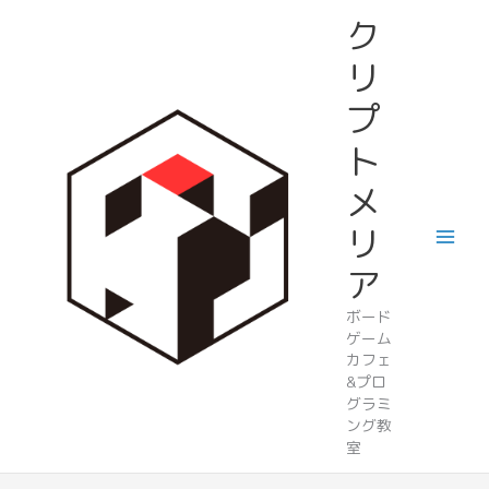
内
ク
容
を
リ
ス
プ
キ
ッ
ト
プ
メ
リ
ア
ボード
ゲーム
カフェ
&プロ
グラミ
ング教
室