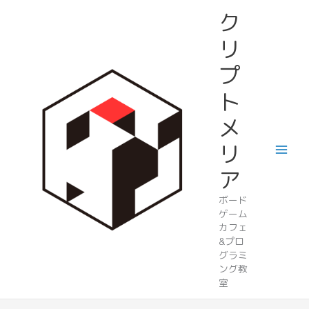
内
ク
容
を
リ
ス
プ
キ
ッ
ト
プ
メ
リ
ア
ボード
ゲーム
カフェ
&プロ
グラミ
ング教
室