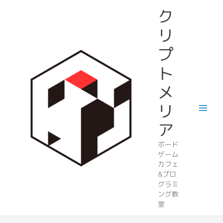
内
ク
容
を
リ
ス
プ
キ
ッ
ト
プ
メ
リ
ア
ボード
ゲーム
カフェ
&プロ
グラミ
ング教
室