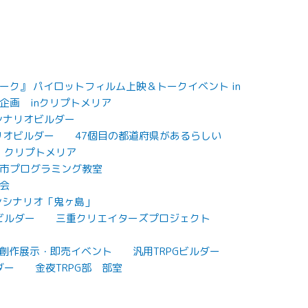
ク』 パイロットフィルム上映＆トークイベント in
企画 inクリプトメリア
Gシナリオビルダー
リオビルダー
47個目の都道府県があるらしい
クリプトメリア
市プログラミング教室
会
ンシナリオ「鬼ヶ島」
ビルダー
三重クリエイターズプロジェクト
7 創作展示・即売イベント
汎用TRPGビルダー
ダー
金夜TRPG部 部室