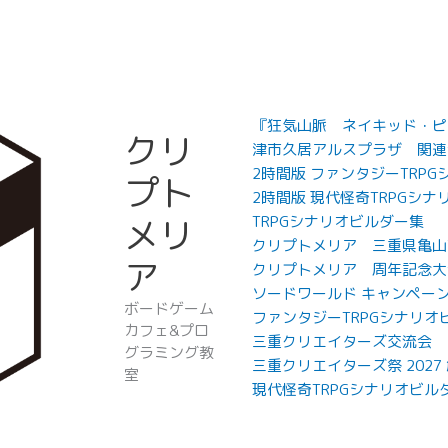
『狂気山脈 ネイキッド・ピー
クリ
津市久居アルスプラザ 関連
2時間版 ファンタジーTRP
プト
2時間版 現代怪奇TRPGシナ
メリ
TRPGシナリオビルダー集
クリプトメリア 三重県亀山
ア
クリプトメリア 周年記念大
ソードワールド キャンペー
ボードゲーム
ファンタジーTRPGシナリオ
カフェ&プロ
三重クリエイターズ交流会
グラミング教
三重クリエイターズ祭 202
室
現代怪奇TRPGシナリオビル