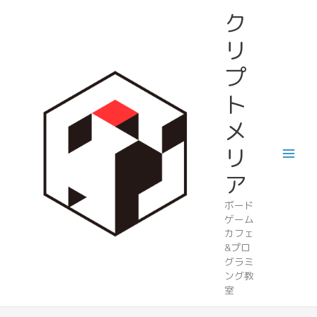
内
ク
容
を
リ
ス
プ
キ
ッ
ト
プ
メ
リ
ア
ボード
ゲーム
カフェ
&プロ
グラミ
ング教
室