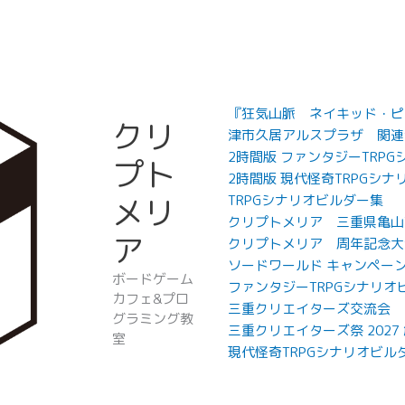
『狂気山脈 ネイキッド・ピー
クリ
津市久居アルスプラザ 関連
2時間版 ファンタジーTRP
プト
2時間版 現代怪奇TRPGシナ
メリ
TRPGシナリオビルダー集
クリプトメリア 三重県亀山
ア
クリプトメリア 周年記念大
ソードワールド キャンペー
ボードゲーム
ファンタジーTRPGシナリオ
カフェ&プロ
三重クリエイターズ交流会
グラミング教
三重クリエイターズ祭 202
室
現代怪奇TRPGシナリオビル