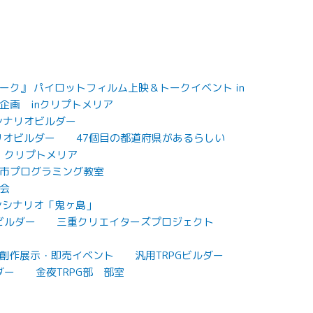
ク』 パイロットフィルム上映＆トークイベント in
企画 inクリプトメリア
Gシナリオビルダー
リオビルダー
47個目の都道府県があるらしい
クリプトメリア
市プログラミング教室
会
ンシナリオ「鬼ヶ島」
ビルダー
三重クリエイターズプロジェクト
7 創作展示・即売イベント
汎用TRPGビルダー
ダー
金夜TRPG部 部室