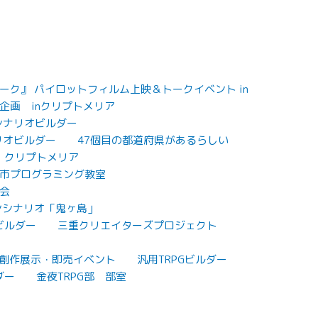
ク』 パイロットフィルム上映＆トークイベント in
企画 inクリプトメリア
Gシナリオビルダー
リオビルダー
47個目の都道府県があるらしい
クリプトメリア
市プログラミング教室
会
ンシナリオ「鬼ヶ島」
ビルダー
三重クリエイターズプロジェクト
7 創作展示・即売イベント
汎用TRPGビルダー
ダー
金夜TRPG部 部室