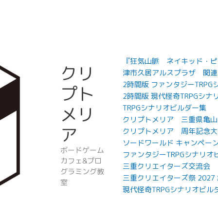
『狂気山脈 ネイキッド・ピー
クリ
津市久居アルスプラザ 関連
2時間版 ファンタジーTRP
プト
2時間版 現代怪奇TRPGシナ
メリ
TRPGシナリオビルダー集
クリプトメリア 三重県亀山
ア
クリプトメリア 周年記念大
ソードワールド キャンペー
ボードゲーム
ファンタジーTRPGシナリオ
カフェ&プロ
三重クリエイターズ交流会
グラミング教
三重クリエイターズ祭 202
室
現代怪奇TRPGシナリオビル