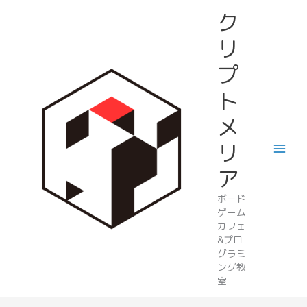
内
ク
容
を
リ
ス
プ
キ
ッ
ト
プ
メ
リ
ア
ボード
ゲーム
カフェ
&プロ
グラミ
ング教
室