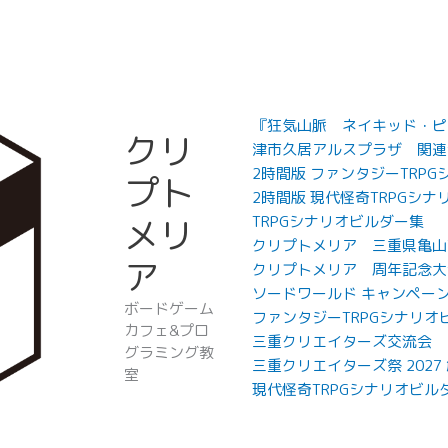
『狂気山脈 ネイキッド・ピー
クリ
津市久居アルスプラザ 関連
2時間版 ファンタジーTRP
プト
2時間版 現代怪奇TRPGシナ
メリ
TRPGシナリオビルダー集
クリプトメリア 三重県亀山
ア
クリプトメリア 周年記念大
ソードワールド キャンペー
ボードゲーム
ファンタジーTRPGシナリオ
カフェ&プロ
三重クリエイターズ交流会
グラミング教
三重クリエイターズ祭 202
室
現代怪奇TRPGシナリオビル