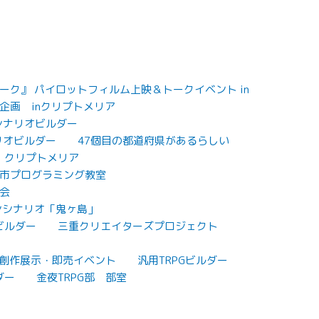
ク』 パイロットフィルム上映＆トークイベント in
企画 inクリプトメリア
Gシナリオビルダー
リオビルダー
47個目の都道府県があるらしい
クリプトメリア
市プログラミング教室
会
ンシナリオ「鬼ヶ島」
ビルダー
三重クリエイターズプロジェクト
7 創作展示・即売イベント
汎用TRPGビルダー
ダー
金夜TRPG部 部室