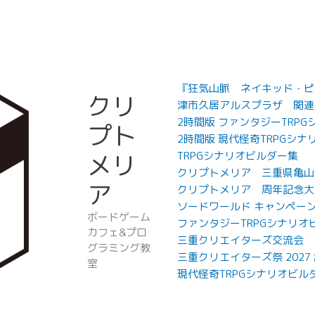
『狂気山脈 ネイキッド・ピー
クリ
津市久居アルスプラザ 関連
2時間版 ファンタジーTRP
プト
2時間版 現代怪奇TRPGシナ
メリ
TRPGシナリオビルダー集
クリプトメリア 三重県亀山
ア
クリプトメリア 周年記念大
ソードワールド キャンペー
ボードゲーム
ファンタジーTRPGシナリオ
カフェ&プロ
三重クリエイターズ交流会
グラミング教
三重クリエイターズ祭 202
室
現代怪奇TRPGシナリオビル