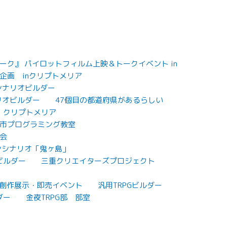
ク』 パイロットフィルム上映＆トークイベント in
企画 inクリプトメリア
Gシナリオビルダー
リオビルダー
47個目の都道府県があるらしい
クリプトメリア
市プログラミング教室
会
ンシナリオ「鬼ヶ島」
ビルダー
三重クリエイターズプロジェクト
7 創作展示・即売イベント
汎用TRPGビルダー
ダー
金夜TRPG部 部室