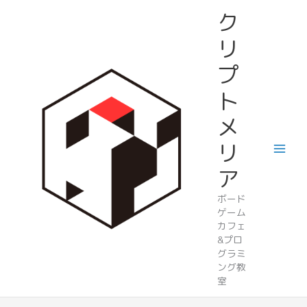
内
ク
容
を
リ
ス
プ
キ
ッ
ト
プ
メ
リ
ア
ボード
ゲーム
カフェ
&プロ
グラミ
ング教
室